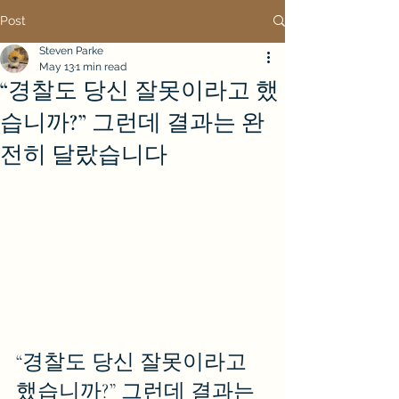
Post
Steven Parke
May 13
1 min read
“경찰도 당신 잘못이라고 했
습니까?” 그런데 결과는 완
전히 달랐습니다
“경찰도 당신 잘못이라고 
했습니까?” 그런데 결과는 