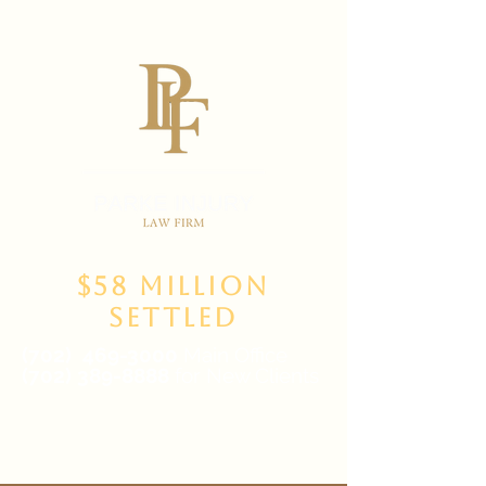
$58 Million
Settled
(702)
469-3000
Main Office
(702) 389-8888
for New Clients
6835 W Tropicana Ave Suite 100,
Las Vegas, NV 89103