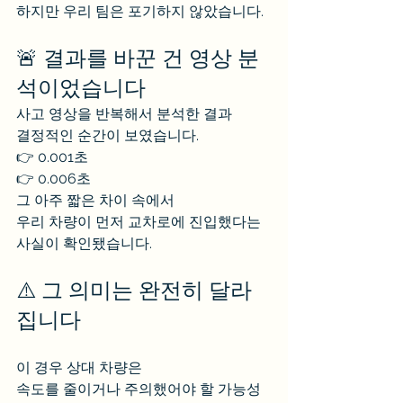
하지만 우리 팀은 포기하지 않았습니다.
🚨 결과를 바꾼 건 영상 분
석이었습니다
사고 영상을 반복해서 분석한 결과
결정적인 순간이 보였습니다.
👉 0.001초
👉 0.006초
그 아주 짧은 차이 속에서
우리 차량이 먼저 교차로에 진입했다는 
사실이 확인됐습니다.
⚠️ 그 의미는 완전히 달라
집니다
이 경우 상대 차량은
속도를 줄이거나 주의했어야 할 가능성