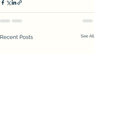
See All
Recent Posts