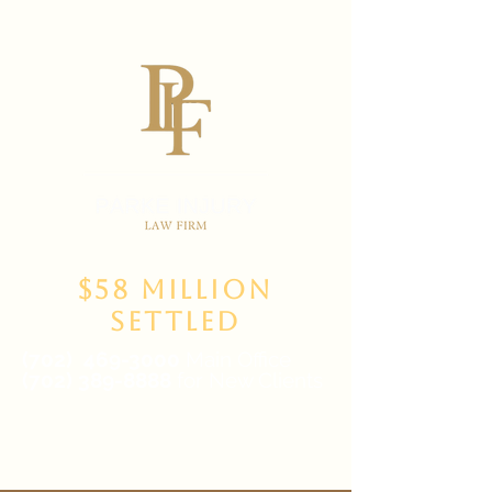
$58 Million
Settled
(702)
469-3000
Main Office
(702) 389-8888
for New Clients
6835 W Tropicana Ave Suite 100,
Las Vegas, NV 89103