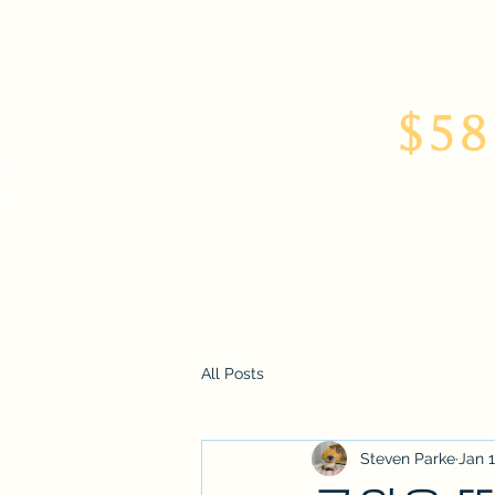
$58
Home
About
All Posts
Steven Parke
Jan 