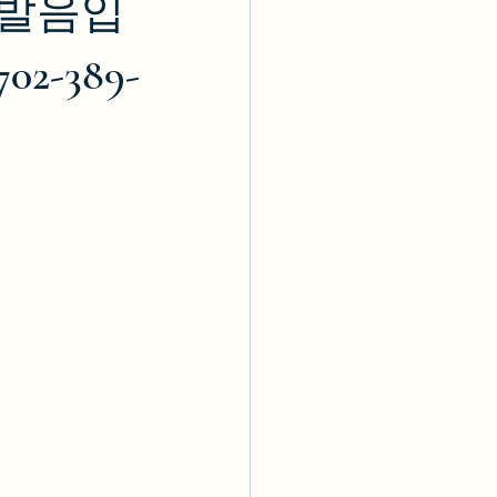
은 발음입
-389-