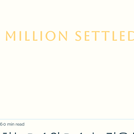
 Million Settle
 Us
Contact
Services
Korean Resource Cent
16
0 min read