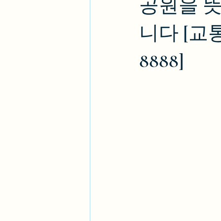
공원을 뜻하
니다 [교통
8888]