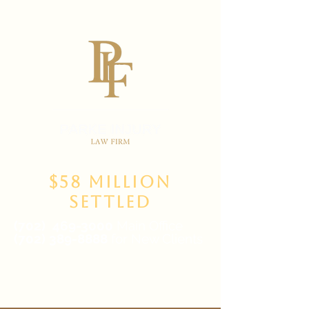
$58 Million
Settled
(702)
469-3000
Main Office
(702) 389-8888
for New Clients
6835 W Tropicana Ave Suite 100,
Las Vegas, NV 89103