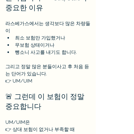
중요한 이유
라스베가스에서는 생각보다 많은 차량들
이
최소 보험만 가입했거나
무보험 상태이거나
뺑소니 사고를 내기도 합니다.
그리고 정말 많은 분들이사고 후 처음 듣
는 단어가 있습니다.
👉 UM/UIM
🚨 그런데 이 보험이 정말 
중요합니다
UM/UIM은
👉 상대 보험이 없거나 부족할 때