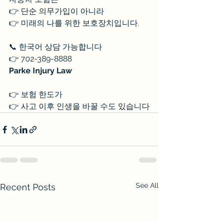
👉 단순 의무가입이 아니라
👉 미래의 나를 위한 보호장치입니다.
📞 한국어 상담 가능합니다
👉 702-389-8888
Parke Injury Law
👉 보험 한도가
👉 사고 이후 인생을 바꿀 수도 있습니다
See All
Recent Posts