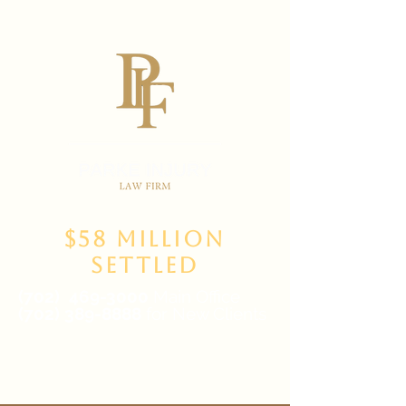
$58 Million
Settled
(702)
469-3000
Main Office
(702) 389-8888
for New Clients
6835 W Tropicana Ave Suite 100,
Las Vegas, NV 89103