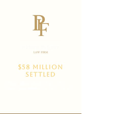
$58 Million
Settled
(702)
469-3000
Main Office
(702) 389-8888
for New Clients
6835 W Tropicana Ave Suite 100,
Las Vegas, NV 89103