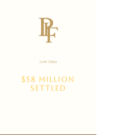
$58 Million
Settled
(702)
469-3000
Main Office
(702) 389-8888
for New Clients
6835 W Tropicana Ave Suite 100,
Las Vegas, NV 89103