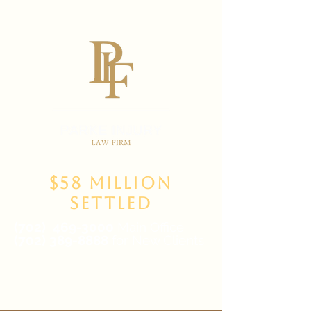
$58 Million
Settled
(702)
469-3000
Main Office
(702) 389-8888
for New Clients
6835 W Tropicana Ave Suite 100,
Las Vegas, NV 89103