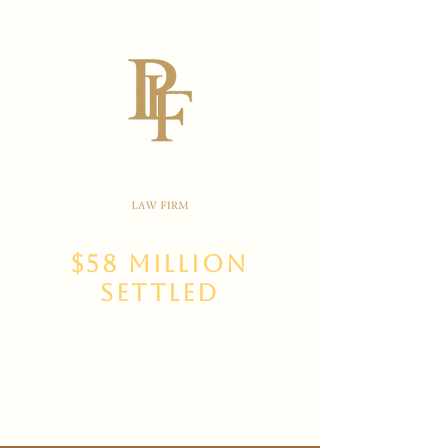
$58 Million
Settled
(702)
469-3000
Main Office
(702) 389-8888
for New Clients
6835 W Tropicana Ave Suite 100,
Las Vegas, NV 89103