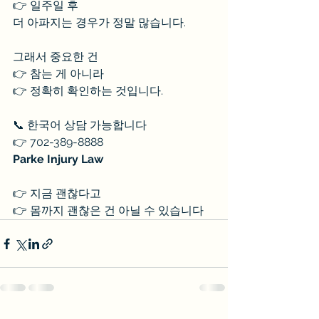
👉 일주일 후
더 아파지는 경우가 정말 많습니다.
그래서 중요한 건
👉 참는 게 아니라
👉 정확히 확인하는 것입니다.
📞 한국어 상담 가능합니다
👉 702-389-8888
Parke Injury Law
👉 지금 괜찮다고
👉 몸까지 괜찮은 건 아닐 수 있습니다