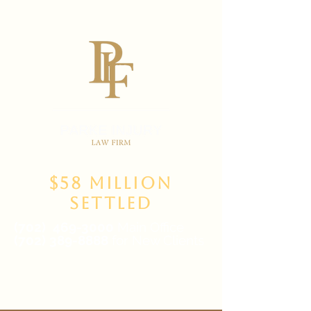
$58 Million
Settled
(702)
469-3000
Main Office
(702) 389-8888
for New Clients
6835 W Tropicana Ave Suite 100,
Las Vegas, NV 89103