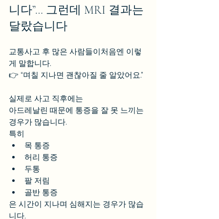
니다”… 그런데 MRI 결과는 
달랐습니다
교통사고 후 많은 사람들이처음엔 이렇
게 말합니다.
👉 “며칠 지나면 괜찮아질 줄 알았어요.”
실제로 사고 직후에는
아드레날린 때문에 통증을 잘 못 느끼는 
경우가 많습니다.
특히
목 통증
허리 통증
두통
팔 저림
골반 통증
은 시간이 지나며 심해지는 경우가 많습
니다.