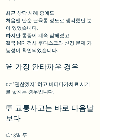
최근 상담 사례 중에도
처음엔 단순 근육통 정도로 생각했던 분
이 있었습니다.
하지만 통증이 계속 심해졌고
결국 MRI 검사 후디스크와 신경 문제 가
능성이 확인되었습니다.
🚨 가장 안타까운 경우
👉 “괜찮겠지” 하고 버티다가치료 시기
를 놓치는 경우입니다.
💬 교통사고는 바로 다음날
보다
👉 3일 후