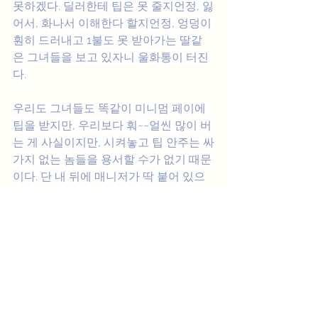
못하겠다. 딜러한테 팁은 못 줄지언정, 잃
어서, 화나서 이해한다 할지언정, 엉덩이 
훤히 드러내고 1불도 못 받아가는 딸같
은 그녀들을 보고 있자니 울화통이 터진
다. 
우리도 그녀들도 똑같이 미니멈 페이에 
팁을 받지만, 우리보다 훠~~얼씬 많이 버
는 게 사실이지만, 시켜놓고 팁 안주는 싸
가지 없는 놈들을 용서할 수가 없기 때문
이다. 단 내 뒤에 매니저가 딱 붙어 있으
면 말 못함. 그 때는 눈으로 욕할 수 밖에 
없다. 물론 속으로 니 놈 돈 오늘 내가 다 
딴다, 전투력을 상승시킨다. 게임 칩으로 
팁을 받는 경우가 많아 쉬프트가 끝나면 
케이지에 가서 현금으로 바꾸는데 그때
도 캐쉬어들에게 개인적으로 팁을 준다. 
바텐더든 캐쉬어든 직원들끼리도 팁을 
주는 문화인 것이다. 딜러 역시 하루 토