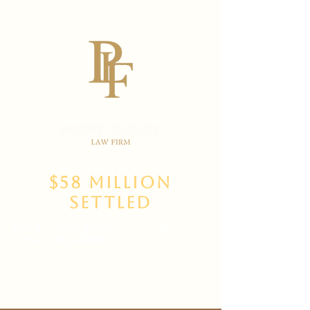
$58 Million
Settled
(702)
469-3000
Main Office
(702) 389-8888
for New Clients
6835 W Tropicana Ave Suite 100,
Las Vegas, NV 89103