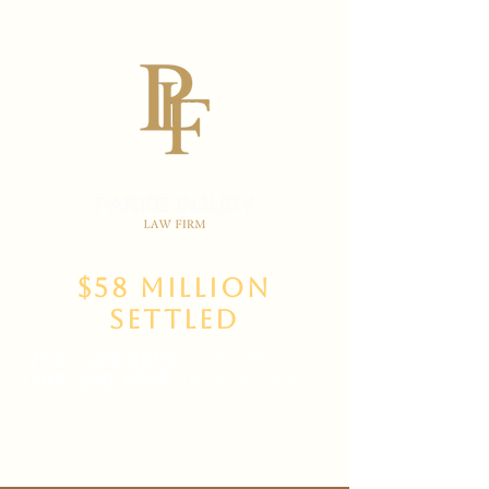
$58 Million
Settled
(702)
469-3000
Main Office
(702) 389-8888
for New Clients
6835 W Tropicana Ave Suite 100,
Las Vegas, NV 89103