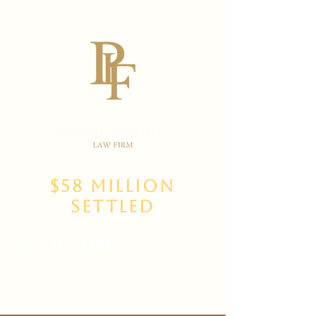
$58 Million
Settled
(702)
469-3000
Main Office
(702) 389-8888
for New Clients
6835 W Tropicana Ave Suite 100,
Las Vegas, NV 89103