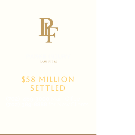
$58 Million
Settled
(702)
469-3000
Main Office
(702) 389-8888
for New Clients
6835 W Tropicana Ave Suite 100,
Las Vegas, NV 89103