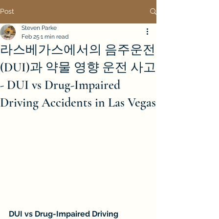
Post
Steven Parke
Feb 25
1 min read
라스베가스에서의 음주운전
(DUI)과 약물 영향 운전 사고
- DUI vs Drug-Impaired
Driving Accidents in Las Vegas
DUI vs Drug-Impaired Driving 