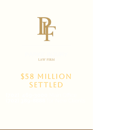
$58 Million
Settled
(702)
469-3000
Main Office
(702) 389-8888
for New Clients
6835 W Tropicana Ave Suite 100,
Las Vegas, NV 89103