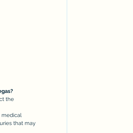
Vegas?
ct the 
g medical 
ries that may 