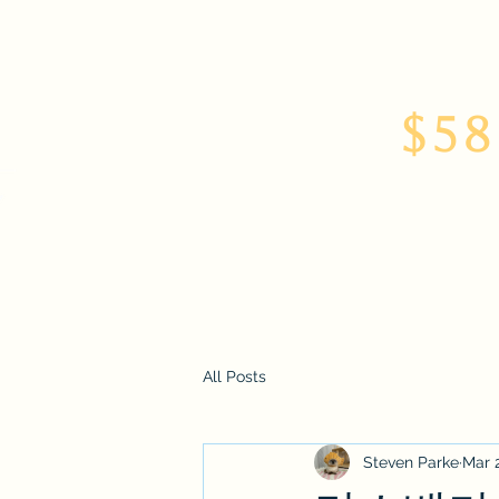
$58
Home
About
All Posts
Steven Parke
Mar 