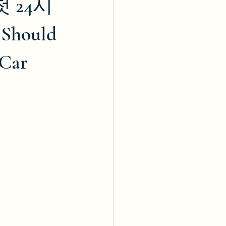
 24시
hould
 Car