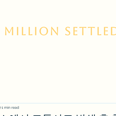
 Million Settle
 Us
Contact
Services
Korean Resource Cent
2
1 min read