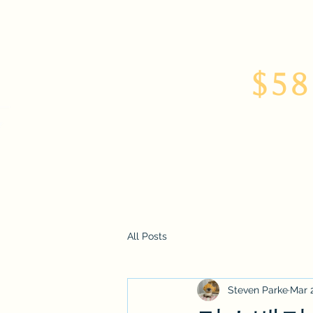
$58
Home
About
All Posts
Steven Parke
Mar 