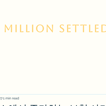
 Million Settle
 Us
Contact
Services
Korean Resource Cent
27
1 min read