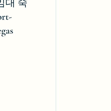
임대 숙
rt-
egas