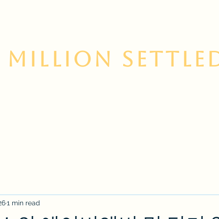
 Million Settle
 Us
Contact
Services
Korean Resource Cent
26
1 min read