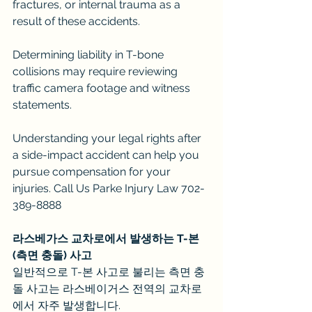
fractures, or internal trauma as a 
result of these accidents.
Determining liability in T-bone 
collisions may require reviewing 
traffic camera footage and witness 
statements.
Understanding your legal rights after 
a side-impact accident can help you 
pursue compensation for your 
injuries. Call Us Parke Injury Law 702-
389-8888
라스베가스 교차로에서 발생하는 T-본
(측면 충돌) 사고
일반적으로 T-본 사고로 불리는 측면 충
돌 사고는 라스베이거스 전역의 교차로
에서 자주 발생합니다.