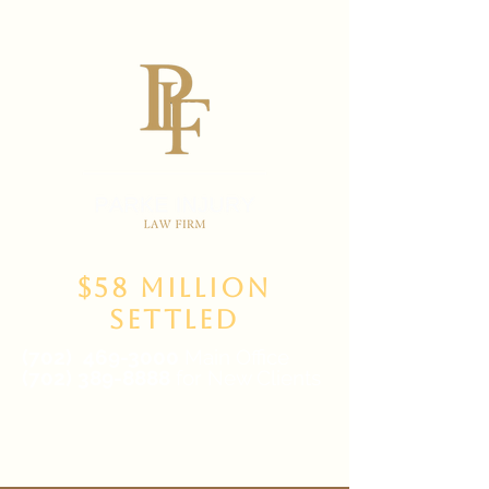
$58 Million
Settled
(702)
469-3000
Main Office
(702) 389-8888
for New Clients
6835 W Tropicana Ave Suite 100,
Las Vegas, NV 89103