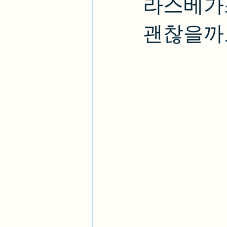
라스베가스
괜찮을까요