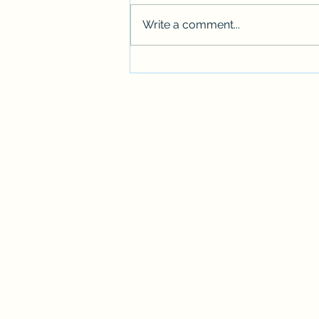
Write a comment...
"교통사고 직후 가장 위험한 상
태는 '당황'입니다"
Disclaimer : Parke injury law firm, the law office of Steven Parke | By pressing 
and/or affiliates may contact you at the telephone number you provide (includin
contacted is not required for purchase. Message/data rates may apply. This websit