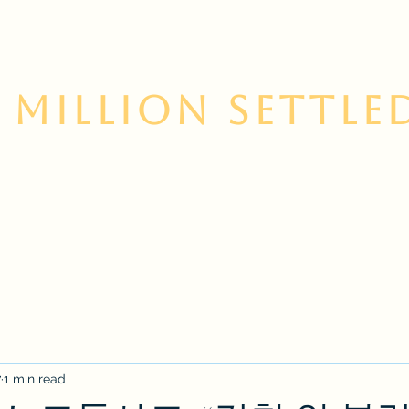
 Million Settle
 Us
Contact
Services
Korean Resource Cent
7
1 min read