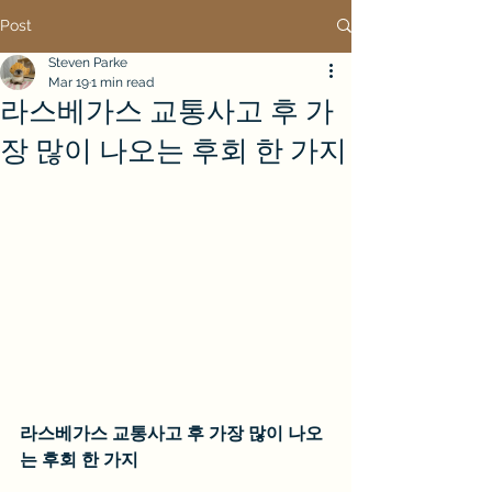
Post
Steven Parke
Mar 19
1 min read
라스베가스 교통사고 후 가
장 많이 나오는 후회 한 가지
라스베가스 교통사고 후 가장 많이 나오
는 후회 한 가지