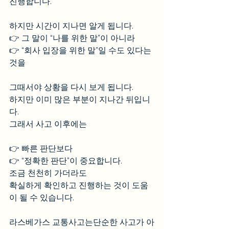
진행합니다.
하지만 시간이 지나면 알게 됩니다.
👉 그 말이 “나를 위한 말”이 아니라
👉 “회사 입장을 위한 말”일 수도 있다는 
것을
그때서야 상황을 다시 보게 됩니다.
하지만 이미 많은 부분이 지나간 뒤입니
다.
그래서 사고 이후에는
👉 빠른 판단보다
👉 “정확한 판단”이 중요합니다.
조금 천천히 가더라도
확실하게 확인하고 진행하는 것이 도움
이 될 수 있습니다.
라스베가스 교통사고는단순한 사고가 아