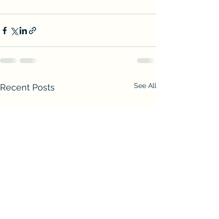
See All
Recent Posts