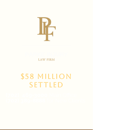
$58 Million
Settled
(702)
469-3000
Main Office
(702) 389-8888
for New Clients
6835 W Tropicana Ave Suite 100,
Las Vegas, NV 89103