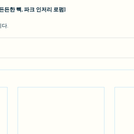
든든한 빽, 파크 인저리 로펌]
다.