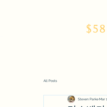
$58
Home
About
All Posts
Steven Parke
Mar 