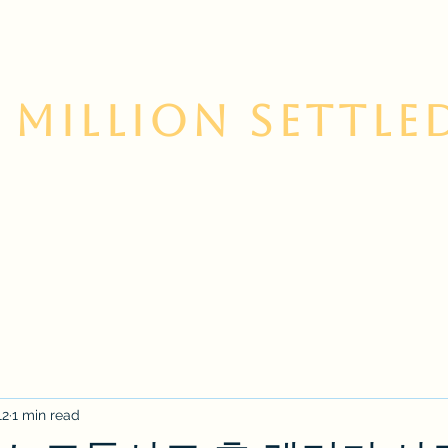
 Million Settle
 Us
Contact
Services
Korean Resource Cent
12
1 min read