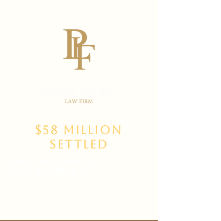
$58 Million
Settled
(702)
469-3000
Main Office
(702) 389-8888
for New Clients
6835 W Tropicana Ave Suite 100,
Las Vegas, NV 89103