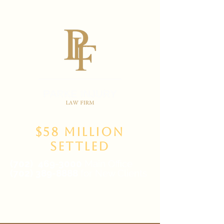
$58 Million
Settled
(702)
469-3000
Main Office
(702) 389-8888
for New Clients
6835 W Tropicana Ave Suite 100,
Las Vegas, NV 89103