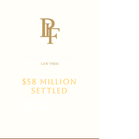
$58 Million
Settled
(702)
469-3000
Main Office
(702) 389-8888
for New Clients
6835 W Tropicana Ave Suite 100,
Las Vegas, NV 89103