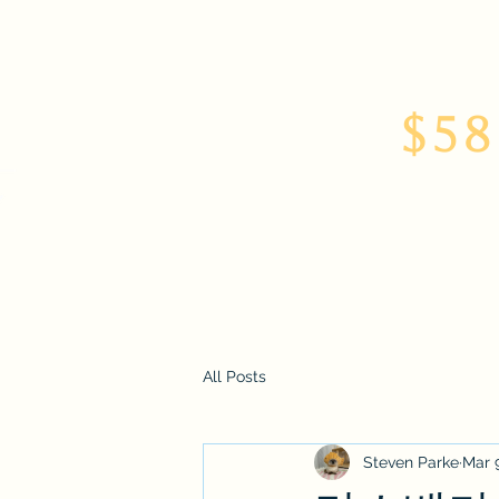
$58
Home
About
All Posts
Steven Parke
Mar 