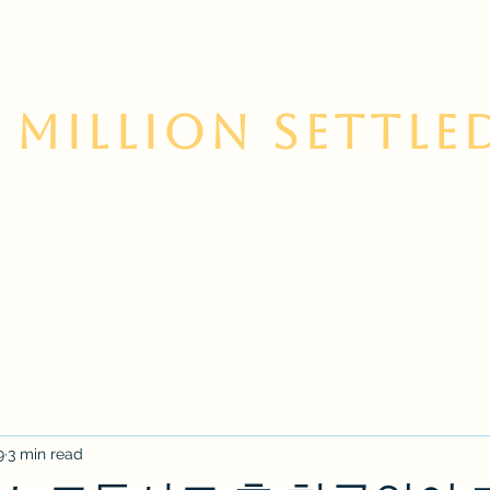
 Million Settle
 Us
Contact
Services
Korean Resource Cent
9
3 min read