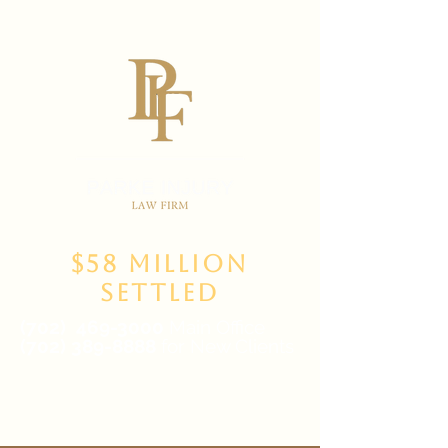
$58 Million
Settled
(702)
469-3000
Main Office
(702) 389-8888
for New Clients
6835 W Tropicana Ave Suite 100,
Las Vegas, NV 89103