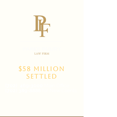
$58 Million
Settled
(702)
469-3000
Main Office
(702) 389-8888
for New Clients
6835 W Tropicana Ave Suite 100,
Las Vegas, NV 89103