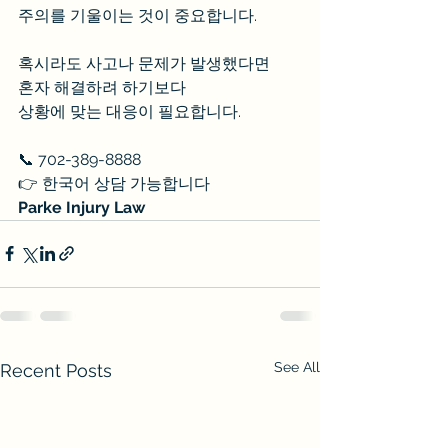
주의를 기울이는 것이 중요합니다.
혹시라도 사고나 문제가 발생했다면
혼자 해결하려 하기보다
상황에 맞는 대응이 필요합니다.
📞 702-389-8888
👉 한국어 상담 가능합니다
Parke Injury Law
See All
Recent Posts