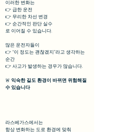
이러한 변화는
👉 급한 운전
👉 무리한 차선 변경
👉 순간적인 판단 실수
로 이어질 수 있습니다.
많은 운전자들이
👉 “이 정도는 괜찮겠지”라고 생각하는 
순간
👉 사고가 발생하는 경우가 많습니다.
🚨 
익숙한 길도 환경이 바뀌면 위험해질 
수 있습니다
라스베가스에서는
항상 변화하는 도로 환경에 맞춰