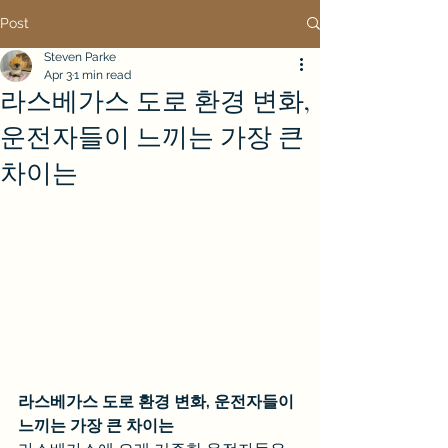
Post
Steven Parke
Apr 3
1 min read
라스베가스 도로 환경 변화,
운전자들이 느끼는 가장 큰
차이는
라스베가스 도로 환경 변화, 운전자들이 
느끼는 가장 큰 차이는