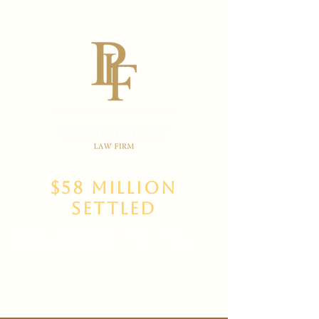
$58 Million
Settled
(702)
469-3000
Main Office
(702) 389-8888
for New Clients
6835 W Tropicana Ave Suite 100,
Las Vegas, NV 89103