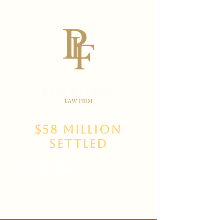
$58 Million
Settled
(702)
469-3000
Main Office
(702) 389-8888
for New Clients
6835 W Tropicana Ave Suite 100,
Las Vegas, NV 89103