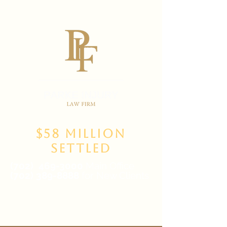
$58 Million
Settled
(702)
469-3000
Main Office
(702) 389-8888
for New Clients
6835 W Tropicana Ave Suite 100,
Las Vegas, NV 89103