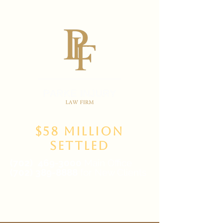
$58 Million
Settled
(702)
469-3000
Main Office
(702) 389-8888
for New Clients
6835 W Tropicana Ave Suite 100,
Las Vegas, NV 89103