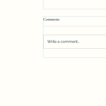
Comments
Write a comment...
"교통사고 직후 가장 위험한 상
태는 '당황'입니다"
Disclaimer : Parke injury law firm, the law office of Steven Parke | By pressing 
and/or affiliates may contact you at the telephone number you provide (includin
contacted is not required for purchase. Message/data rates may apply. This websit