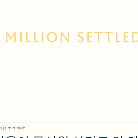
 Million Settle
 Us
Contact
Services
Korean Resource Cent
13
1 min read