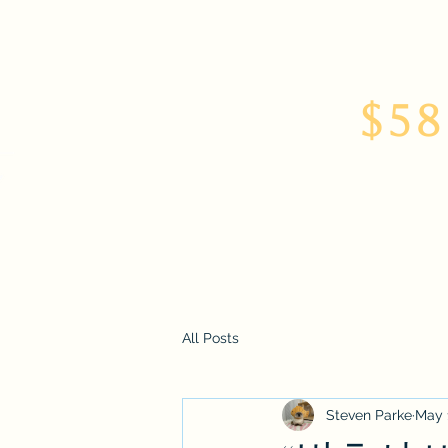
$58
Home
About
All Posts
Steven Parke
May 