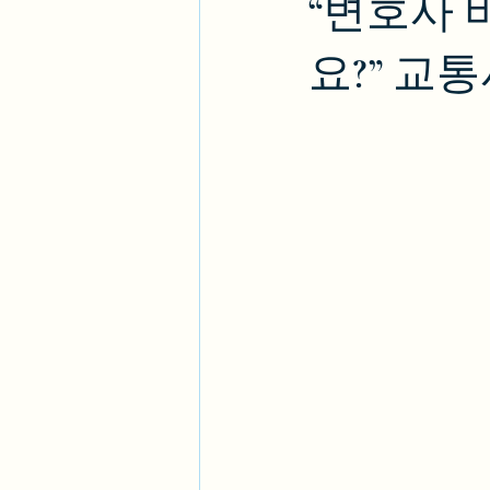
“변호사 
요?” 교