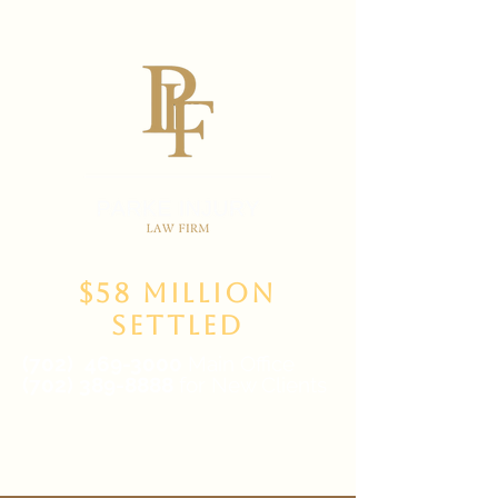
$58 Million
Settled
(702)
469-3000
Main Office
(702) 389-8888
for New Clients
6835 W Tropicana Ave Suite 100,
Las Vegas, NV 89103