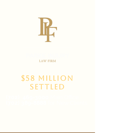
$58 Million
Settled
(702)
469-3000
Main Office
(702) 389-8888
for New Clients
6835 W Tropicana Ave Suite 100,
Las Vegas, NV 89103