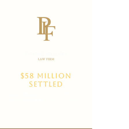
$58 Million
Settled
(702)
469-3000
Main Office
(702) 389-8888
for New Clients
6835 W Tropicana Ave Suite 100,
Las Vegas, NV 89103