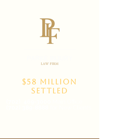
$58 Million
Settled
(702)
469-3000
Main Office
(702) 389-8888
for New Clients
6835 W Tropicana Ave Suite 100,
Las Vegas, NV 89103