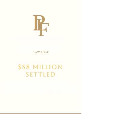
$58 Million
Settled
(702)
469-3000
Main Office
(702) 389-8888
for New Clients
6835 W Tropicana Ave Suite 100,
Las Vegas, NV 89103