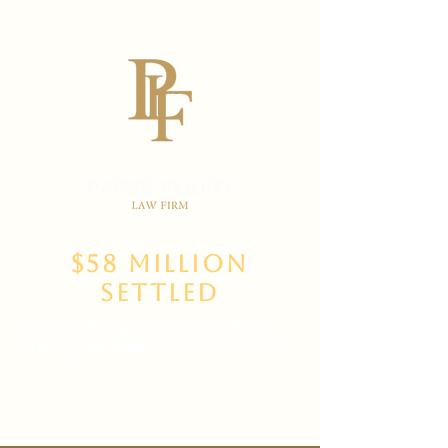
$58 Million
Settled
(702)
469-3000
Main Office
(702) 389-8888
for New Clients
6835 W Tropicana Ave Suite 100,
Las Vegas, NV 89103