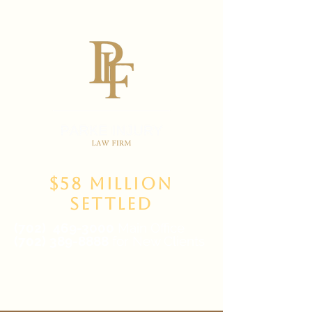
$58 Million
Settled
(702)
469-3000
Main Office
(702) 389-8888
for New Clients
6835 W Tropicana Ave Suite 100,
Las Vegas, NV 89103