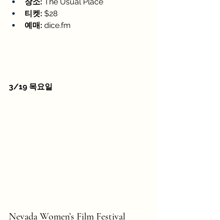
장소:
 The Usual Place
티켓:
 $28
예매:
dice.fm
3/19 목요일
Nevada Women’s Film Festival