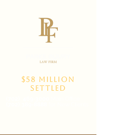
$58 Million
Settled
(702)
469-3000
Main Office
(702) 389-8888
for New Clients
6835 W Tropicana Ave Suite 100,
Las Vegas, NV 89103