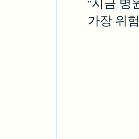
“지금 병
가장 위