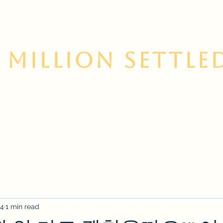
 Million Settle
 Us
Contact
Services
Korean Resource Cent
14
1 min read