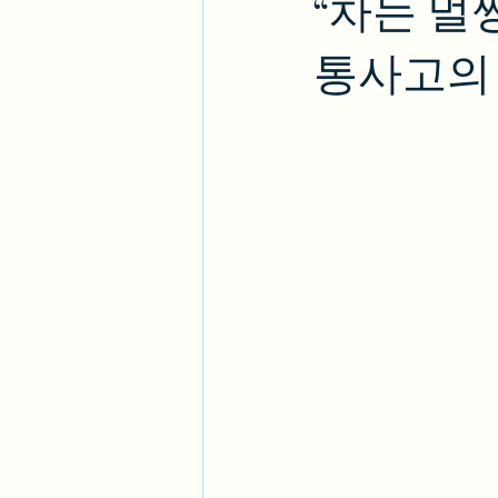
“차는 멀
통사고의