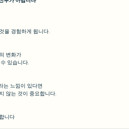
 전부가 아닙니다
 것을 경험하게 됩니다.
간의 변화가
 수 있습니다.
”라는 느낌이 있다면
하지 않는 것이 중요합니다.
능합니다