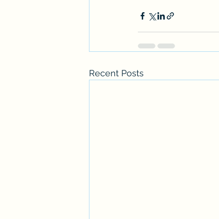
Recent Posts