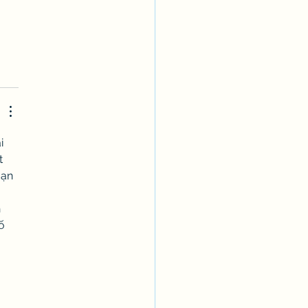
i 
t 
oạn 
 
ố 