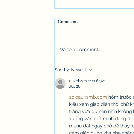
3 Comments
Write a comment...
"교통사고 직후 가장 위험한 상
Sort by:
Newest
태는 '당황'입니다"
elsiebre.we.r1.6.921
Jul 28
soicauxsmb.com
 hôm trước 
kiểu xem giao diện thôi chứ k
trắng vừa đủ nên nhìn không bị
xuống vẫn biết mình đang ở đ
menu đặt ngay chỗ dễ thấy, 
cảm giác dùng khá nhẹ nhàng,