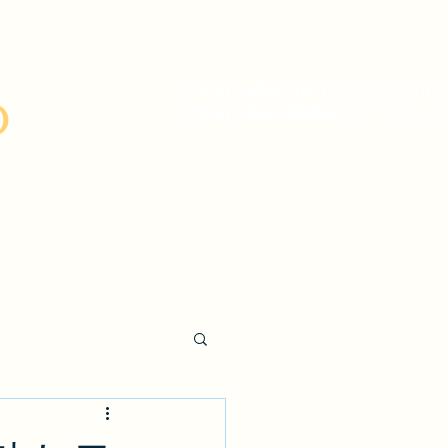
(702) 469-3000
Main Offi
d
(702) 389-8888
for New Cl
6835 W Tropicana Ave
Suite 100, Las Vegas, NV
89103
er
More