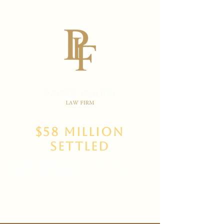
$58 Million
Settled
(702)
469-3000
Main Office
(702) 389-8888
for New Clients
6835 W Tropicana Ave Suite 100,
Las Vegas, NV 89103