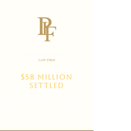
$58 Million
Settled
(702)
469-3000
Main Office
(702) 389-8888
for New Clients
6835 W Tropicana Ave Suite 100,
Las Vegas, NV 89103