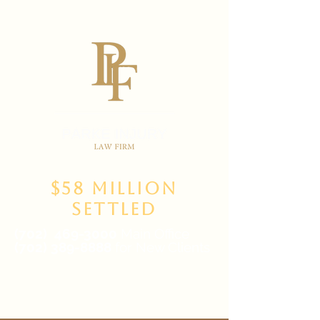
$58 Million
Settled
(702)
469-3000
Main Office
(702) 389-8888
for New Clients
6835 W Tropicana Ave Suite 100,
Las Vegas, NV 89103