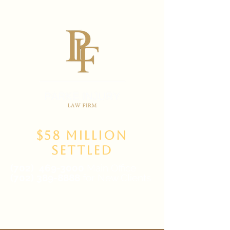
$58 Million
Settled
(702)
469-3000
Main Office
(702) 389-8888
for New Clients
6835 W Tropicana Ave Suite 100,
Las Vegas, NV 89103